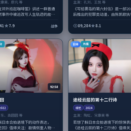
宋康昊、廖凡 等
主演：
孔刘、王凯 等
在郊外拾起咖啡馆》讲述一群普通
《写给雾岛的第六封信》是一部20
然事件中被迫改写人生轨迹的故
后推出的犯罪类动漫，由陈凯歌执
争类型元素服务于人物刻画而非噱
刘、王凯，裴斗娜、王景春等演员
演李沧东擅长留白叙事，宋康昊、
重要戏份。故事围绕当代都市中的抉.
41
7.9
89,284
8.1
战争
日本
分
热播
92:58
回
途经云层的第十二行诗
2022
综艺
2024
靳东、高圆圆 等
主演：
陶虹、宋康昊 等
解日本合拍语境下的动作表达，
若想了解日本合拍语境下的惊悚表
迂回》值得关注：剧情侧重人物动
《途经云层的第十二行诗》值得关