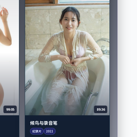
99:05
89:36
候鸟与录音笔
纪录片
2021