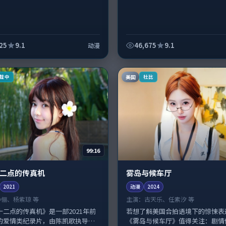
25
9.1
46,675
9.1
动漫
美国
载中
杜比
99:16
二点的传真机
雾岛与候车厅
2021
动漫
2024
孙俪、杨紫琼 等
主演：
古天乐、任素汐 等
十二点的传真机》是一部2021年前
若想了解美国合拍语境下的惊悚表
的爱情类纪录片，由陈凯歌执导，
《雾岛与候车厅》值得关注：剧情