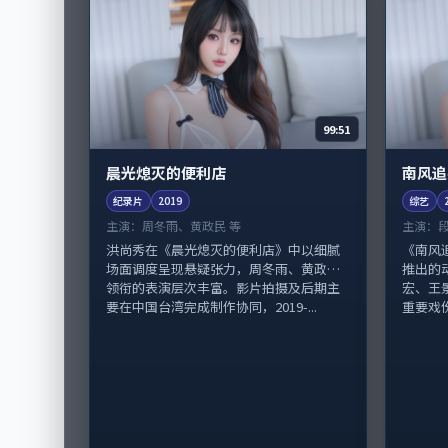
99:51
晨光熄灭的便利店
南风追
纪录片
2019
综艺
主演：
周冬雨、黄政民 等
主演：
洪尚秀在《晨光熄灭的便利店》中以细腻
《南风
场面调度呈现悬疑张力，周冬雨、黄政民
推出的
领衔的表演层次丰富。影片拍摄及后期主
宏、王
要在中国台湾完成制作协同，2019-...
重要戏份