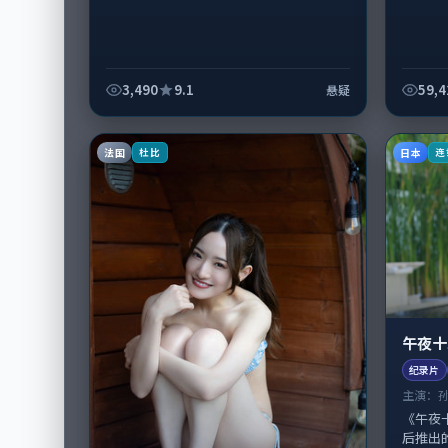
3,490
9.1
59,4
悬疑
法国
日本
杜比
连
午夜十
纪录片
主演：
《午夜
后推出