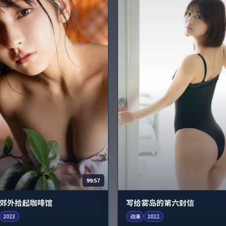
99:57
郊外拾起咖啡馆
写给雾岛的第六封信
2023
动漫
2022