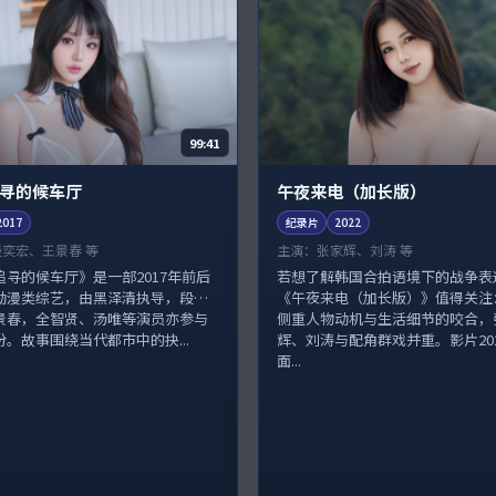
99:41
寻的候车厅
午夜来电（加长版）
2017
纪录片
2022
段奕宏、王景春 等
主演：
张家辉、刘涛 等
追寻的候车厅》是一部2017年前后
若想了解韩国合拍语境下的战争表
动漫类综艺，由黑泽清执导，段奕
《午夜来电（加长版）》值得关注
景春，全智贤、汤唯等演员亦参与
侧重人物动机与生活细节的咬合，
。故事围绕当代都市中的抉...
辉、刘涛与配角群戏并重。影片20
面...