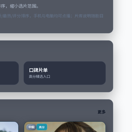
排序，缩小选片范围。
/最热/评分排序，手机与电脑均可点播；片库说明随剧目
口碑片单
高分精选入口
更多
中国
高分