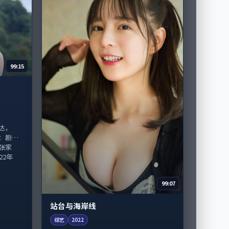
99:15
达，
：剧情
张家
22年
99:07
站台与海岸线
综艺
2022