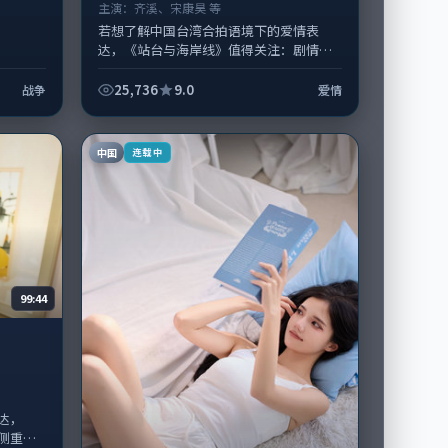
主演：
齐溪、宋康昊 等
若想了解中国台湾合拍语境下的爱情表
达，《站台与海岸线》值得关注：剧情侧
重人物动机与生活细节的咬合，齐溪、宋
康昊与配角群戏并重。影片2022年面世...
25,736
9.0
战争
爱情
中国
连载中
99:44
达，
侧重人