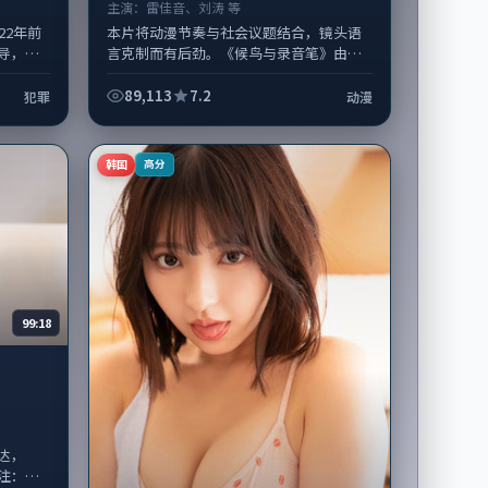
主演：
雷佳音、刘涛 等
22年前
本片将动漫节奏与社会议题结合，镜头语
导，孔
言克制而有后劲。《候鸟与录音笔》由滨
亦参与
口龙介掌舵，雷佳音、刘涛担纲主线；取
..
景与声音设计凸显韩国城市质感，适合偏...
89,113
7.2
犯罪
动漫
韩国
高分
99:18
达，
注：剧