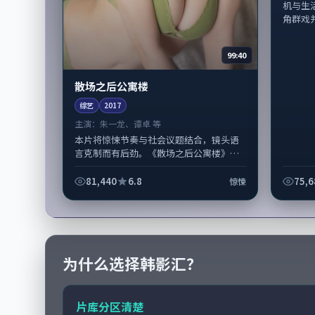
机与生
角群戏并
99:40
散场之后公寓楼
综艺
2017
主演：
朱一龙、谭卓 等
本片将惊悚节奏与社会议题结合，镜头语
言克制而有后劲。《散场之后公寓楼》由
丹尼·博伊尔掌舵，朱一龙、谭卓担纲主
线；取景与声音设计凸显韩国城市质感，...
81,440
6.8
75,6
惊悚
为什么选择韩影汇？
片库分区清楚