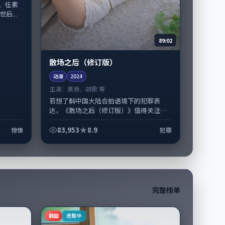
、任素
后...
89:02
散场之后（修订版）
动漫
2024
主演：
黄渤、胡歌 等
若想了解中国大陆合拍语境下的犯罪表
达，《散场之后（修订版）》值得关注：
剧情侧重人物动机与生活细节的咬合，黄
渤、胡歌与配角群戏并重。影片2024年...
83,953
8.9
惊悚
犯罪
完整榜单
韩国
连载中