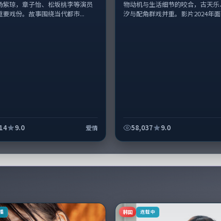
杨紫琼，章子怡、松坂桃李等演员
物动机与生活细节的咬合，古天乐
要戏份。故事围绕当代都市...
汐与配角群戏并重。影片2024年面世
14
9.0
58,037
9.0
爱情
韩国
播
连载中