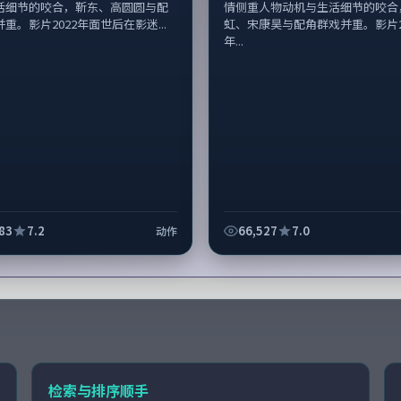
活细节的咬合，靳东、高圆圆与配
情侧重人物动机与生活细节的咬合
重。影片2022年面世后在影迷...
虹、宋康昊与配角群戏并重。影片2
年...
83
7.2
66,527
7.0
动作
检索与排序顺手