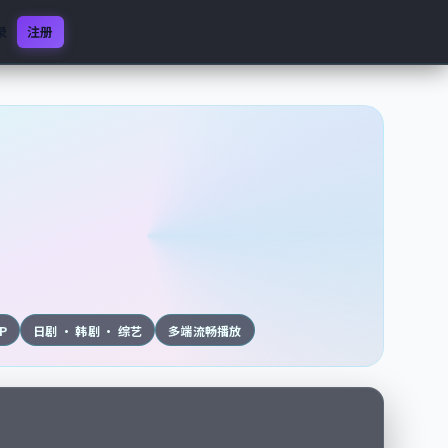
录
注册
0P
日剧 · 韩剧 · 综艺
多端流畅播放