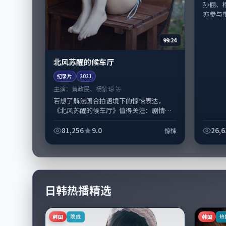
孙俪、
亦参与重
99:24
北风苏醒的候车厅
纪录片
2021
主演：
黄政民、杨紫琼 等
若想了解法国合拍语境下的惊悚表达，
《北风苏醒的候车厅》值得关注：剧情侧
重人物动机与生活细节的咬合，黄政民、
杨紫琼与配角群戏并重。影片2021年面...
81,256
9.0
26,6
惊悚
日韩热播精选
韩国
韩国
院线
热