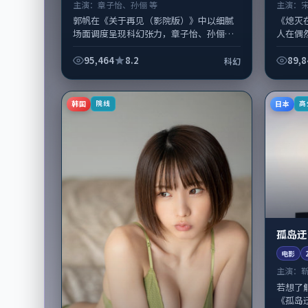
主演：
章子怡、孙俪 等
主演：
郭帆在《关于再见（影院版）》中以细腻
《熄灭
场面调度呈现科幻张力，章子怡、孙俪领
人在偶
衔的表演层次丰富。影片拍摄及后期主要
事，战
在韩国完成制作协同，2020-10-...
头。导
95,464
8.2
89,8
科幻
廖...
韩国
日本
院线
高
孤岛迂
电影
主演：
若想了
《孤岛