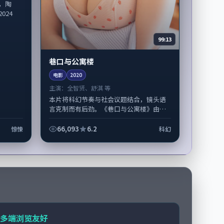
，陶
024
99:13
巷口与公寓楼
电影
2020
主演：
全智贤、舒淇 等
本片将科幻节奏与社会议题结合，镜头语
言克制而有后劲。《巷口与公寓楼》由林
超贤掌舵，全智贤、舒淇担纲主线；取景
与声音设计凸显韩国城市质感，适合偏好...
66,093
6.2
惊悚
科幻
多端浏览友好